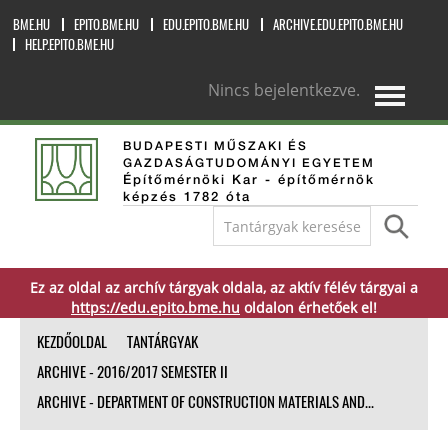
BME.HU
EPITO.BME.HU
EDU.EPITO.BME.HU
ARCHIVE.EDU.EPITO.BME.HU
HELP.EPITO.BME.HU
Nincs bejelentkezve.
magyar ‎(hu)‎
BUDAPESTI MŰSZAKI ÉS
GAZDASÁGTUDOMÁNYI EGYETEM
Építőmérnöki Kar - építőmérnök
képzés 1782 óta
Ez az oldal az archív tárgyak oldala, az aktív félév tárgyai a
https://edu.epito.bme.hu
oldalon érhetőek el!
KEZDŐOLDAL
TANTÁRGYAK
ARCHIVE - 2016/2017 SEMESTER II
ARCHIVE - DEPARTMENT OF CONSTRUCTION MATERIALS AND...