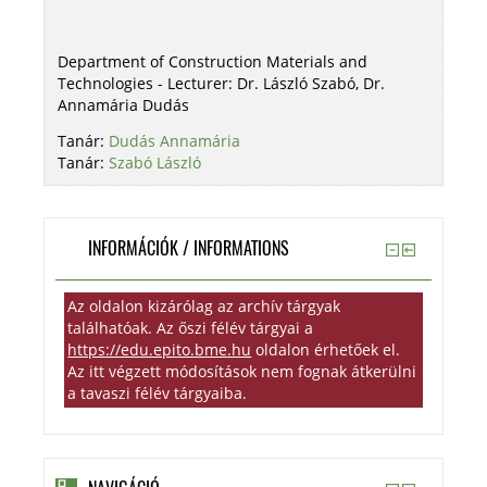
Department of Construction Materials and
Technologies - Lecturer: Dr. László Szabó, Dr.
Annamária Dudás
Tanár:
Dudás Annamária
Tanár:
Szabó László
INFORMÁCIÓK / INFORMATIONS
Az oldalon kizárólag az archív tárgyak
találhatóak. Az őszi félév tárgyai a
https://edu.epito.bme.hu
oldalon érhetőek el.
Az itt végzett módosítások nem fognak átkerülni
a tavaszi félév tárgyaiba.