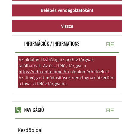
INFORMÁCIÓK / INFORMATIONS
Az oldalon kizárólag az archív tárgyak
találhatóak. Az őszi félév tárgyai a
https://edu.epito.bme.hu
oldalon érhetőek el.
Az itt végzett módosítások nem fognak átkerülni
a tavaszi félév tárgyaiba.
NAVIGÁCIÓ
Kezdőoldal