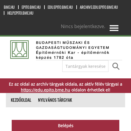
BME.HU
EPITO.BME.HU
EDU.EPITO.BME.HU
ARCHIVE.EDU.EPITO.BME.HU
HELP.EPITO.BME.HU
Nincs bejelentkezve.
magyar ‎(hu)‎
BUDAPESTI MŰSZAKI ÉS
GAZDASÁGTUDOMÁNYI EGYETEM
Építőmérnöki Kar - építőmérnök
képzés 1782 óta
Ez az oldal az archív tárgyak oldala, az aktív félév tárgyai a
https://edu.epito.bme.hu
oldalon érhetőek el!
KEZDŐOLDAL
NYILVÁNOS TÁRGYAK