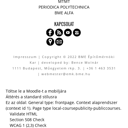
MTMT
PERIODICA POLYTECHNICA
BME ALFA
KAPCSOLAT
Impresszum
| Copyright © 2022 BME Építőmérnöki
Kar | developed by: Bence Molnár
1111 Budapest, Műegyetem rkp. 3. | +36 1 463 3531
| webmester@emk.bme.hu
Töltse le a Moodle-t a mobiljára
Áttérés a standard stílusra
Ez az oldal: General type: frontpage. Context alaprendszer
(context id 1). Page type local-coursepublicity-publiccourses.
Validate HTML
Section 508 Check
WCAG 1 (2,3) Check