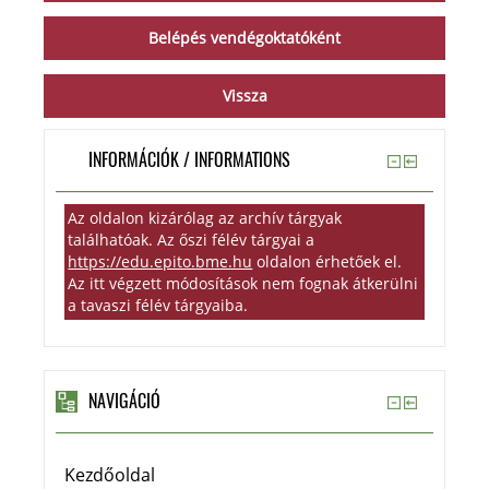
INFORMÁCIÓK / INFORMATIONS
Az oldalon kizárólag az archív tárgyak
találhatóak. Az őszi félév tárgyai a
https://edu.epito.bme.hu
oldalon érhetőek el.
Az itt végzett módosítások nem fognak átkerülni
a tavaszi félév tárgyaiba.
NAVIGÁCIÓ
Kezdőoldal