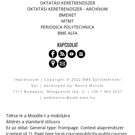
OKTATÁSI KERETRENDSZER
OKTATÁSI KERETRENDSZER - ARCHÍVUM
BMENET
MTMT
PERIODICA POLYTECHNICA
BME ALFA
KAPCSOLAT
Impresszum
| Copyright © 2022 BME Építőmérnöki
Kar | developed by: Bence Molnár
1111 Budapest, Műegyetem rkp. 3. | +36 1 463 3531
| webmester@emk.bme.hu
Töltse le a Moodle-t a mobiljára
Áttérés a standard stílusra
Ez az oldal: General type: frontpage. Context alaprendszer
(context id 1). Page type local-coursepublicity-publiccourses.