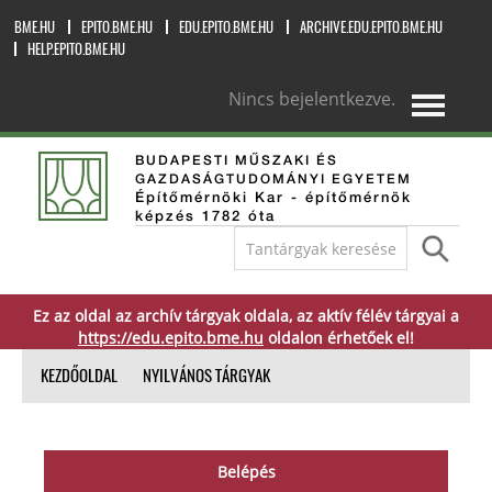
BME.HU
EPITO.BME.HU
EDU.EPITO.BME.HU
ARCHIVE.EDU.EPITO.BME.HU
HELP.EPITO.BME.HU
Nincs bejelentkezve.
magyar ‎(hu)‎
BUDAPESTI MŰSZAKI ÉS
GAZDASÁGTUDOMÁNYI EGYETEM
Építőmérnöki Kar - építőmérnök
képzés 1782 óta
Ez az oldal az archív tárgyak oldala, az aktív félév tárgyai a
https://edu.epito.bme.hu
oldalon érhetőek el!
KEZDŐOLDAL
NYILVÁNOS TÁRGYAK