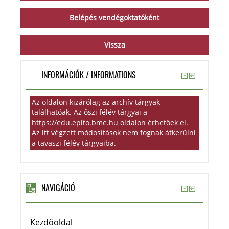
INFORMÁCIÓK / INFORMATIONS
Az oldalon kizárólag az archív tárgyak
találhatóak. Az őszi félév tárgyai a
https://edu.epito.bme.hu
oldalon érhetőek el.
Az itt végzett módosítások nem fognak átkerülni
a tavaszi félév tárgyaiba.
NAVIGÁCIÓ
Kezdőoldal