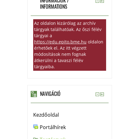
INFORMÁCIÓK /
INFORMATIONS
Az oldalon kizárólag az archív
tárgyak találhatóak. Az őszi félév
tárgyai a
https://edu.epito.bme.hu
oldalon
érhetőek el. Az itt végzett
módosítások nem fognak
átkerülni a tavaszi félév
tárgyaiba.
NAVIGÁCIÓ
Kezdőoldal
Portálhírek