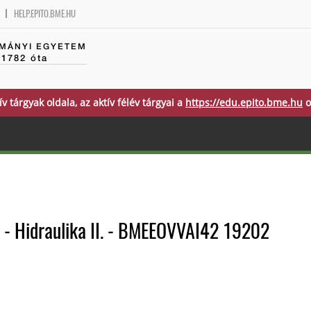
HELP.EPITO.BME.HU
MÁNYI EGYETEM
 1782 óta
ív tárgyak oldala, az aktív félév tárgyai a
https://edu.epito.bme.hu
o
 - Hidraulika II. - BMEEOVVAI42 19202