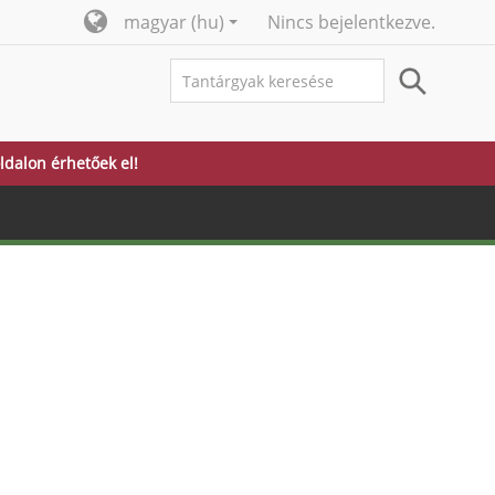
magyar ‎(hu)‎
Nincs bejelentkezve.
ldalon érhetőek el!