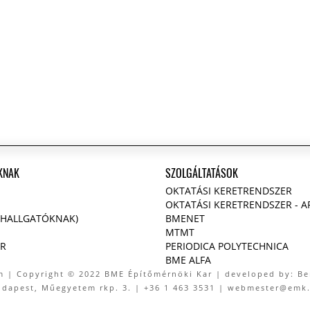
KNAK
SZOLGÁLTATÁSOK
OKTATÁSI KERETRENDSZER
S
OKTATÁSI KERETRENDSZER - 
(HALLGATÓKNAK)
BMENET
MTMT
R
PERIODICA POLYTECHNICA
BME ALFA
m
| Copyright © 2022 BME Építőmérnöki Kar | developed by: B
udapest, Műegyetem rkp. 3. | +36 1 463 3531 | webmester@emk