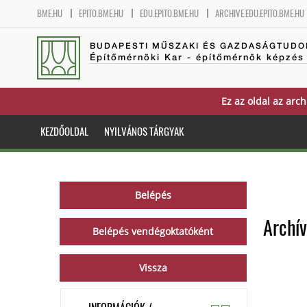
BME.HU
EPITO.BME.HU
EDU.EPITO.BME.HU
ARCHIVE.EDU.EPITO.BME.HU
BUDAPESTI MŰSZAKI ÉS GAZDASÁGTUDO
Építőmérnöki Kar - építőmérnök képzés
Ez az oldal az arch
KEZDŐOLDAL
NYILVÁNOS TÁRGYAK
Archív