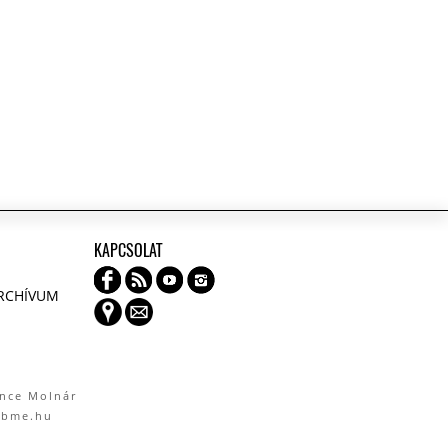
KAPCSOLAT
ARCHÍVUM
ence Molnár
.bme.hu