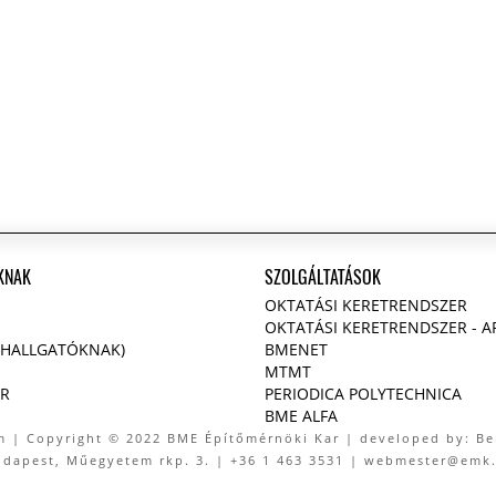
KNAK
SZOLGÁLTATÁSOK
OKTATÁSI KERETRENDSZER
S
OKTATÁSI KERETRENDSZER - 
(HALLGATÓKNAK)
BMENET
MTMT
R
PERIODICA POLYTECHNICA
BME ALFA
m
| Copyright © 2022 BME Építőmérnöki Kar | developed by: B
udapest, Műegyetem rkp. 3. | +36 1 463 3531 | webmester@emk