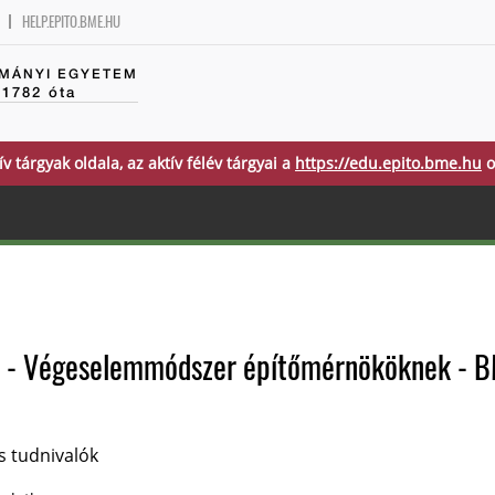
HELP.EPITO.BME.HU
MÁNYI EGYETEM
 1782 óta
ív tárgyak oldala, az aktív félév tárgyai a
https://edu.epito.bme.hu
o
v - Végeselemmódszer építőmérnököknek -
s tudnivalók