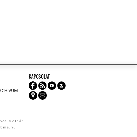
KAPCSOLAT
ARCHÍVUM
ence Molnár
.bme.hu