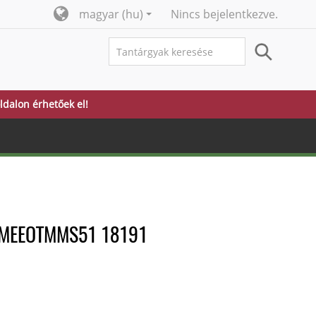
magyar ‎(hu)‎
Nincs bejelentkezve.
ldalon érhetőek el!
 BMEEOTMMS51 18191