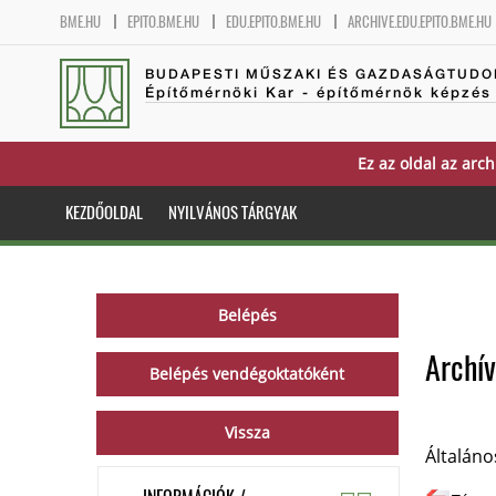
BME.HU
EPITO.BME.HU
EDU.EPITO.BME.HU
ARCHIVE.EDU.EPITO.BME.HU
BUDAPESTI MŰSZAKI ÉS GAZDASÁGTUDO
Építőmérnöki Kar - építőmérnök képzés
Ez az oldal az arch
KEZDŐOLDAL
NYILVÁNOS TÁRGYAK
Archí
Általáno