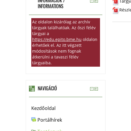
INFORMÁCIÓK /
Tárgy
INFORMATIONS
Részl
Az oldalon kizárólag az archív
tárgyak találhatóak. Az őszi félév
tárgyai a
https://edu.epito.bme.hu
oldalon
érhetőek el. Az itt végzett
módosítások nem fognak
átkerülni a tavaszi félév
tárgyaiba.
NAVIGÁCIÓ
Kezdőoldal
Portálhírek