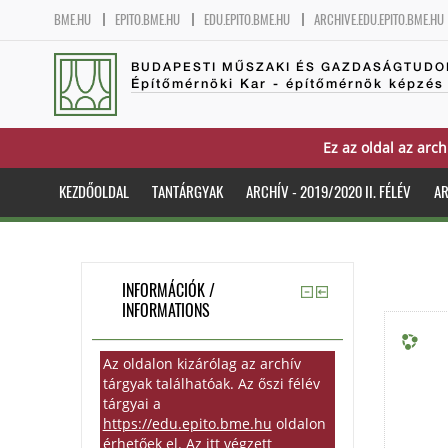
BME.HU
EPITO.BME.HU
EDU.EPITO.BME.HU
ARCHIVE.EDU.EPITO.BME.HU
BUDAPESTI MŰSZAKI ÉS GAZDASÁGTUDO
Építőmérnöki Kar - építőmérnök képzés
Ez az oldal az arch
KEZDŐOLDAL
TANTÁRGYAK
ARCHÍV - 2019/2020 II. FÉLÉV
AR
INFORMÁCIÓK /
INFORMATIONS
Az oldalon kizárólag az archív
tárgyak találhatóak. Az őszi félév
tárgyai a
https://edu.epito.bme.hu
oldalon
érhetőek el. Az itt végzett