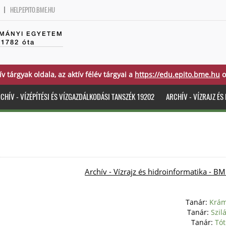
HELP.EPITO.BME.HU
MÁNYI EGYETEM
 1782 óta
ív tárgyak oldala, az aktív félév tárgyai a
https://edu.epito.bme.hu
o
CHÍV - VÍZÉPÍTÉSI ÉS VÍZGAZDÁLKODÁSI TANSZÉK 19202
ARCHÍV - VÍZRAJZ É
Archív - Vízrajz és hidroinformatika 
Tanár:
Krám
Tanár:
Szil
Tanár:
Tót