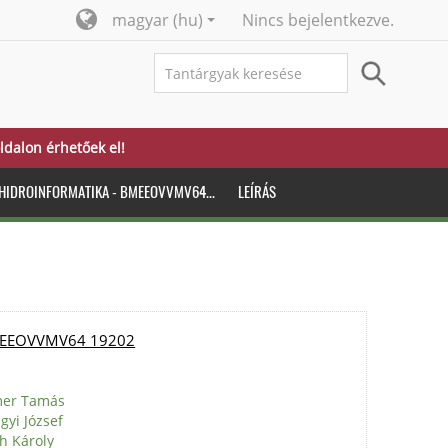
magyar ‎(hu)‎
Nincs bejelentkezve.
ldalon érhetőek el!
S HIDROINFORMATIKA - BMEEOVVMV64...
LEÍRÁS
- BMEEOVVMV64 19202
er Tamás
ágyi József
h Károly