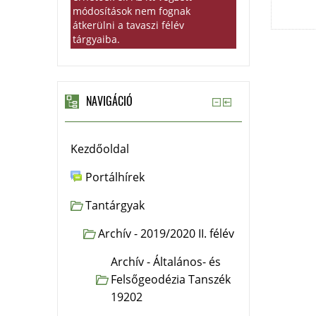
módosítások nem fognak
átkerülni a tavaszi félév
tárgyaiba.
NAVIGÁCIÓ
Kezdőoldal
Portálhírek
Tantárgyak
Archív - 2019/2020 II. félév
Archív - Általános- és
Felsőgeodézia Tanszék
19202