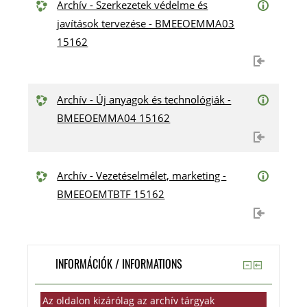
Archív - Szerkezetek védelme és
javítások tervezése - BMEEOEMMA03
15162
Archív - Új anyagok és technológiák -
BMEEOEMMA04 15162
Archív - Vezetéselmélet, marketing -
BMEEOEMTBTF 15162
INFORMÁCIÓK / INFORMATIONS
Az oldalon kizárólag az archív tárgyak