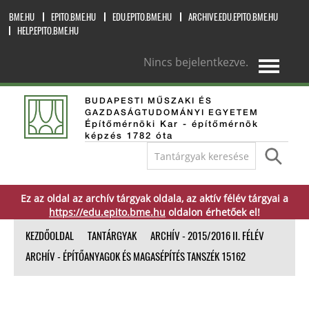
BME.HU
EPITO.BME.HU
EDU.EPITO.BME.HU
ARCHIVE.EDU.EPITO.BME.HU
HELP.EPITO.BME.HU
Nincs bejelentkezve.
magyar ‎(hu)‎
BUDAPESTI MŰSZAKI ÉS
GAZDASÁGTUDOMÁNYI EGYETEM
Építőmérnöki Kar - építőmérnök
képzés 1782 óta
Ez az oldal az archív tárgyak oldala, az aktív félév tárgyai a
https://edu.epito.bme.hu
oldalon érhetőek el!
KEZDŐOLDAL
TANTÁRGYAK
ARCHÍV - 2015/2016 II. FÉLÉV
ARCHÍV - ÉPÍTŐANYAGOK ÉS MAGASÉPÍTÉS TANSZÉK 15162