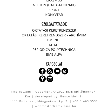
ERASMUS
NEPTUN (HALLGATÓKNAK)
SPORT
KÖNYVTÁR
SZOLGÁLTATÁSOK
OKTATÁSI KERETRENDSZER
OKTATÁSI KERETRENDSZER - ARCHÍVUM
BMENET
MTMT
PERIODICA POLYTECHNICA
BME ALFA
KAPCSOLAT
Impresszum
| Copyright © 2022 BME Építőmérnöki
Kar | developed by: Bence Molnár
1111 Budapest, Műegyetem rkp. 3. | +36 1 463 3531
| webmester@emk.bme.hu