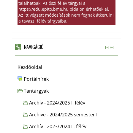
találhatóak. Az őszi félév tárgyai a
https://edu.epito.bme.hu
oldalon érhetőek el.
Az itt végzett módosítások nem fognak átkerülni
a tavaszi félév tárgyaiba.
NAVIGÁCIÓ
Kezdőoldal
Portálhírek
Tantárgyak
Archív - 2024/2025 I. félév
Archive - 2024/2025 semester I
Archív - 2023/2024 II. félév