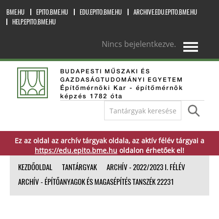
BME.HU
EPITO.BME.HU
EDU.EPITO.BME.HU
ARCHIVE.EDU.EPITO.BME.HU
HELP.EPITO.BME.HU
Nincs bejelentkezve.
magyar ‎(hu)‎
BUDAPESTI MŰSZAKI ÉS
GAZDASÁGTUDOMÁNYI EGYETEM
Építőmérnöki Kar - építőmérnök
képzés 1782 óta
Ez az oldal az archív tárgyak oldala, az aktív félév tárgyai a
https://edu.epito.bme.hu
oldalon érhetőek el!
KEZDŐOLDAL
TANTÁRGYAK
ARCHÍV - 2022/2023 I. FÉLÉV
ARCHÍV - ÉPÍTŐANYAGOK ÉS MAGASÉPÍTÉS TANSZÉK 22231