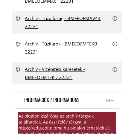
BMEEOEMMX61 22231
Archív - Tűzállóság - BMEEOEMAV44
22231
Archív - Tűzkárok - BMEEOEMTEKB
22231
Archív - Vízépítési káresetek -
BMEEOEMTEKD 22231
INFORMÁCIÓK / INFORMATIONS
Az oldalon kizárólag az archív tárgyak
találhatóak. Az őszi félév tárgyai a
https://edu.epito.bme.hu
oldalon érhetőek el.
Az itt végzett módosítások nem fognak átkerülni