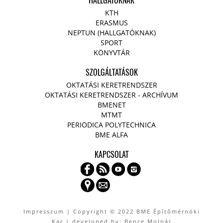
HALLGATÓKNAK
KTH
ERASMUS
NEPTUN (HALLGATÓKNAK)
SPORT
KÖNYVTÁR
SZOLGÁLTATÁSOK
OKTATÁSI KERETRENDSZER
OKTATÁSI KERETRENDSZER - ARCHÍVUM
BMENET
MTMT
PERIODICA POLYTECHNICA
BME ALFA
KAPCSOLAT
Impresszum
| Copyright © 2022 BME Építőmérnöki
Kar | developed by: Bence Molnár