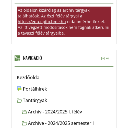
Az oldalon kizárólag az archív tárgyak
találhatóak. Az őszi félév tárgyai a
https://edu.epito.bme.hu
oldalon érhetőek el.
Az itt végzett módosítások nem fognak átkerülni
a tavaszi félév tárgyaiba.
NAVIGÁCIÓ
Kezdőoldal
Portálhírek
Tantárgyak
Archív - 2024/2025 I. félév
Archive - 2024/2025 semester I