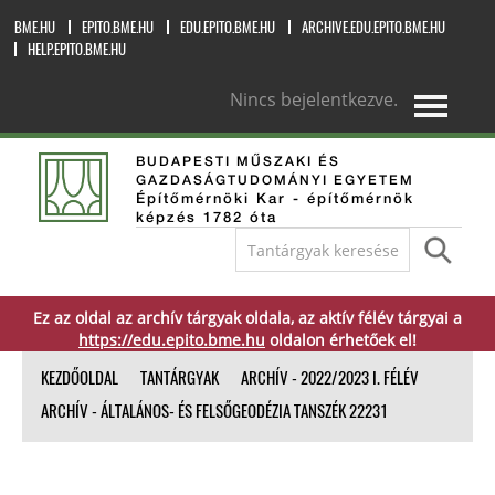
BME.HU
EPITO.BME.HU
EDU.EPITO.BME.HU
ARCHIVE.EDU.EPITO.BME.HU
HELP.EPITO.BME.HU
Nincs bejelentkezve.
magyar ‎(hu)‎
BUDAPESTI MŰSZAKI ÉS
GAZDASÁGTUDOMÁNYI EGYETEM
Építőmérnöki Kar - építőmérnök
képzés 1782 óta
Ez az oldal az archív tárgyak oldala, az aktív félév tárgyai a
https://edu.epito.bme.hu
oldalon érhetőek el!
KEZDŐOLDAL
TANTÁRGYAK
ARCHÍV - 2022/2023 I. FÉLÉV
ARCHÍV - ÁLTALÁNOS- ÉS FELSŐGEODÉZIA TANSZÉK 22231