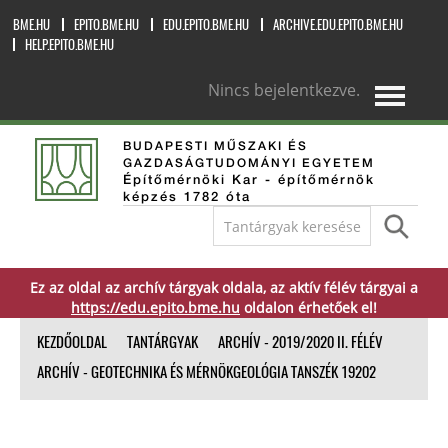
BME.HU
EPITO.BME.HU
EDU.EPITO.BME.HU
ARCHIVE.EDU.EPITO.BME.HU
HELP.EPITO.BME.HU
Nincs bejelentkezve.
magyar ‎(hu)‎
BUDAPESTI MŰSZAKI ÉS
GAZDASÁGTUDOMÁNYI EGYETEM
Építőmérnöki Kar - építőmérnök
képzés 1782 óta
Ez az oldal az archív tárgyak oldala, az aktív félév tárgyai a
https://edu.epito.bme.hu
oldalon érhetőek el!
KEZDŐOLDAL
TANTÁRGYAK
ARCHÍV - 2019/2020 II. FÉLÉV
ARCHÍV - GEOTECHNIKA ÉS MÉRNÖKGEOLÓGIA TANSZÉK 19202