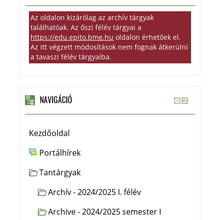
Az oldalon kizárólag az archív tárgyak
találhatóak. Az őszi félév tárgyai a
https://edu.epito.bme.hu
oldalon érhetőek el.
Az itt végzett módosítások nem fognak átkerülni
a tavaszi félév tárgyaiba.
NAVIGÁCIÓ
Kezdőoldal
Portálhírek
Tantárgyak
Archív - 2024/2025 I. félév
Archive - 2024/2025 semester I