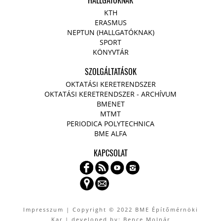
HALLGATÓKNAK
KTH
ERASMUS
NEPTUN (HALLGATÓKNAK)
SPORT
KÖNYVTÁR
SZOLGÁLTATÁSOK
OKTATÁSI KERETRENDSZER
OKTATÁSI KERETRENDSZER - ARCHÍVUM
BMENET
MTMT
PERIODICA POLYTECHNICA
BME ALFA
KAPCSOLAT
Impresszum
| Copyright © 2022 BME Építőmérnöki
Kar | developed by: Bence Molnár