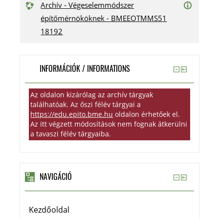
Archív - Végeselemmódszer
építőmérnököknek - BMEEOTMMS51
18192
INFORMÁCIÓK / INFORMATIONS
Az oldalon kizárólag az archív tárgyak
találhatóak. Az őszi félév tárgyai a
https://edu.epito.bme.hu
oldalon érhetőek el.
Az itt végzett módosítások nem fognak átkerülni
a tavaszi félév tárgyaiba.
NAVIGÁCIÓ
Kezdőoldal