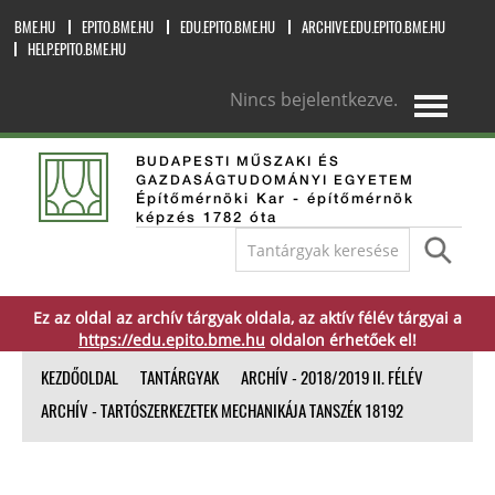
BME.HU
EPITO.BME.HU
EDU.EPITO.BME.HU
ARCHIVE.EDU.EPITO.BME.HU
HELP.EPITO.BME.HU
Nincs bejelentkezve.
magyar ‎(hu)‎
BUDAPESTI MŰSZAKI ÉS
GAZDASÁGTUDOMÁNYI EGYETEM
Építőmérnöki Kar - építőmérnök
képzés 1782 óta
Ez az oldal az archív tárgyak oldala, az aktív félév tárgyai a
https://edu.epito.bme.hu
oldalon érhetőek el!
KEZDŐOLDAL
TANTÁRGYAK
ARCHÍV - 2018/2019 II. FÉLÉV
ARCHÍV - TARTÓSZERKEZETEK MECHANIKÁJA TANSZÉK 18192