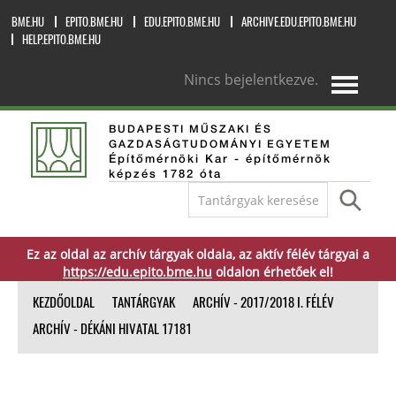
BME.HU
EPITO.BME.HU
EDU.EPITO.BME.HU
ARCHIVE.EDU.EPITO.BME.HU
HELP.EPITO.BME.HU
Nincs bejelentkezve.
magyar ‎(hu)‎
BUDAPESTI MŰSZAKI ÉS
GAZDASÁGTUDOMÁNYI EGYETEM
Építőmérnöki Kar - építőmérnök
képzés 1782 óta
Ez az oldal az archív tárgyak oldala, az aktív félév tárgyai a
https://edu.epito.bme.hu
oldalon érhetőek el!
KEZDŐOLDAL
TANTÁRGYAK
ARCHÍV - 2017/2018 I. FÉLÉV
ARCHÍV - DÉKÁNI HIVATAL 17181