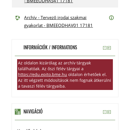
- BMEEODHAS41 17181
Archív - Tervező irodai szakmai
gyakorlat - BMEEODHAV01 17181
INFORMÁCIÓK / INFORMATIONS
Az oldalon kizárólag az archív tárgyak
találhatóak. Az őszi félév tárgyai a
https://edu.epito.bme.hu
oldalon érhetőek el.
Az itt végzett módosítások nem fognak átkerülni
a tavaszi félév tárgyaiba.
NAVIGÁCIÓ