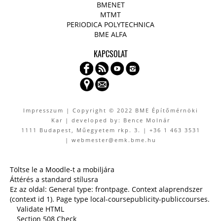
BMENET
MTMT
PERIODICA POLYTECHNICA
BME ALFA
KAPCSOLAT
Impresszum
| Copyright © 2022 BME Építőmérnöki
Kar | developed by: Bence Molnár
1111 Budapest, Műegyetem rkp. 3. | +36 1 463 3531
| webmester@emk.bme.hu
Töltse le a Moodle-t a mobiljára
Áttérés a standard stílusra
Ez az oldal: General type: frontpage. Context alaprendszer
(context id 1). Page type local-coursepublicity-publiccourses.
Validate HTML
Section 508 Check