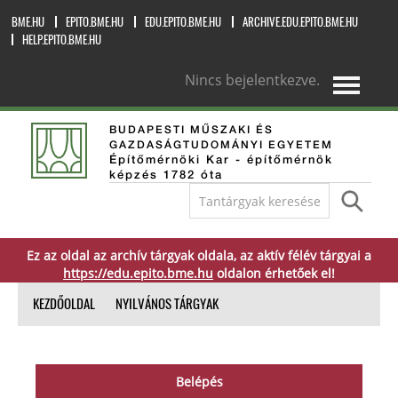
BME.HU
EPITO.BME.HU
EDU.EPITO.BME.HU
ARCHIVE.EDU.EPITO.BME.HU
HELP.EPITO.BME.HU
Nincs bejelentkezve.
magyar ‎(hu)‎
BUDAPESTI MŰSZAKI ÉS
GAZDASÁGTUDOMÁNYI EGYETEM
Építőmérnöki Kar - építőmérnök
képzés 1782 óta
Ez az oldal az archív tárgyak oldala, az aktív félév tárgyai a
https://edu.epito.bme.hu
oldalon érhetőek el!
KEZDŐOLDAL
NYILVÁNOS TÁRGYAK