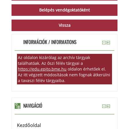
INFORMÁCIÓK / INFORMATIONS
Az oldalon kizárólag az archív tárgyak
találhatóak. Az őszi félév tárgyai a
https://edu.epito.bme.hu
oldalon érhetőek el.
Az itt végzett módosítások nem fognak átkerülni
a tavaszi félév tárgyaiba.
NAVIGÁCIÓ
Kezdőoldal