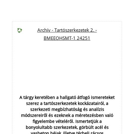
Archív - Tartószerkezetek 2. -
BMEEOHSMT-1 24251
A tárgy keretében a hallgató átfogó ismereteket
szerez a tartószerkezetek kockázatairól, a
szerkezeti megbízhatóság és analízis
módszereiről és ezeknek a méretezésben való
figyelembe vételéről. Ismertetjük a
bonyolultabb szerkezetek, görbült acél és
vasbeton héjak, illetve térbeli rácsos