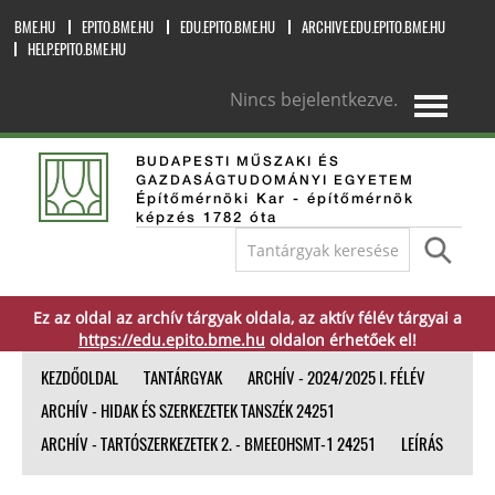
BME.HU
EPITO.BME.HU
EDU.EPITO.BME.HU
ARCHIVE.EDU.EPITO.BME.HU
HELP.EPITO.BME.HU
Nincs bejelentkezve.
magyar ‎(hu)‎
BUDAPESTI MŰSZAKI ÉS
GAZDASÁGTUDOMÁNYI EGYETEM
Építőmérnöki Kar - építőmérnök
képzés 1782 óta
Ez az oldal az archív tárgyak oldala, az aktív félév tárgyai a
https://edu.epito.bme.hu
oldalon érhetőek el!
KEZDŐOLDAL
TANTÁRGYAK
ARCHÍV - 2024/2025 I. FÉLÉV
ARCHÍV - HIDAK ÉS SZERKEZETEK TANSZÉK 24251
ARCHÍV - TARTÓSZERKEZETEK 2. - BMEEOHSMT-1 24251
LEÍRÁS