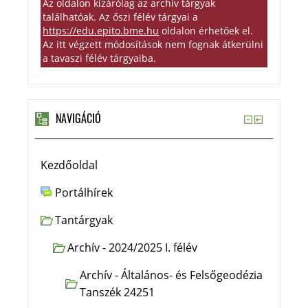
Az oldalon kizárólag az archív tárgyak
találhatóak. Az őszi félév tárgyai a
https://edu.epito.bme.hu
oldalon érhetőek el.
Az itt végzett módosítások nem fognak átkerülni
a tavaszi félév tárgyaiba.
NAVIGÁCIÓ
Kezdőoldal
Portálhírek
Tantárgyak
Archív - 2024/2025 I. félév
Archív - Általános- és Felsőgeodézia
Tanszék 24251