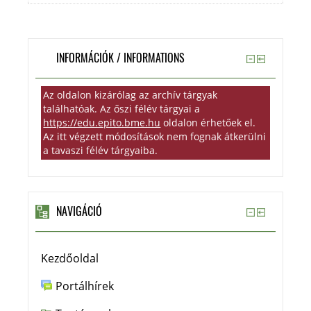
INFORMÁCIÓK / INFORMATIONS
Az oldalon kizárólag az archív tárgyak
találhatóak. Az őszi félév tárgyai a
https://edu.epito.bme.hu
oldalon érhetőek el.
Az itt végzett módosítások nem fognak átkerülni
a tavaszi félév tárgyaiba.
NAVIGÁCIÓ
Kezdőoldal
Portálhírek