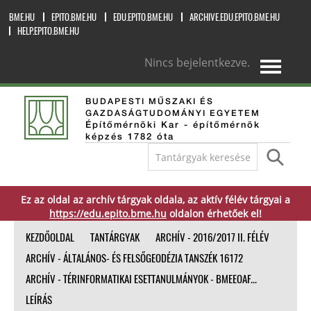
BME.HU
EPITO.BME.HU
EDU.EPITO.BME.HU
ARCHIVE.EDU.EPITO.BME.HU
HELP.EPITO.BME.HU
Nincs bejelentkezve.
magyar ‎(hu)‎
BUDAPESTI MŰSZAKI ÉS
GAZDASÁGTUDOMÁNYI EGYETEM
Építőmérnöki Kar - építőmérnök
képzés 1782 óta
Ez az oldal az archív tárgyak oldala, az aktív félév tárgyai a
https://edu.epito.bme.hu
oldalon érhetőek el!
KEZDŐOLDAL
TANTÁRGYAK
ARCHÍV - 2016/2017 II. FÉLÉV
ARCHÍV - ÁLTALÁNOS- ÉS FELSŐGEODÉZIA TANSZÉK 16172
ARCHÍV - TÉRINFORMATIKAI ESETTANULMÁNYOK - BMEEOAF...
LEÍRÁS